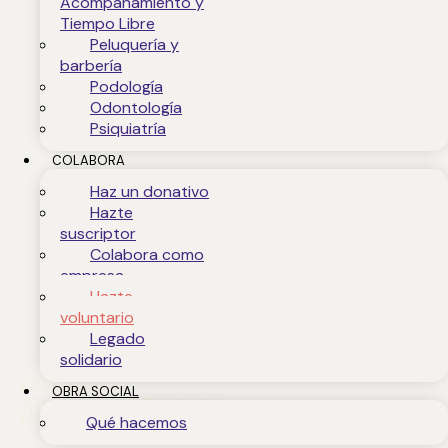
Acompañamiento y
Tiempo Libre
Peluquería y
barbería
Podología
Odontología
Psiquiatría
COLABORA
Haz un donativo
Hazte
suscriptor
Colabora como
empresa
Hazte
voluntario
Legado
solidario
Voluntariado de
OBRA SOCIAL
Apoyo a servicios
Qué hacemos