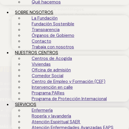
Qué hacemos
Psicólogos, psiquiatras, odontólogos,
SOBRE NOSOTROS
ginecólogos, mediación judicial, formación
La Fundación
competencias clave, otros.
Fundación Sostenible
Transparencia
Órganos de Gobierno
Contacto
Trabaja con nosotros
NUESTROS CENTROS
Centros de Acogida
Viviendas
#TU ERES NUESTRO PRÓXIMO SUPERHÉROE
Oficina de admisión
Comedor Social
Centro de Empleo y Formación (CEF)
Si estás interesado/a en realizar
VOLUNTARIADO
te invitamos a la
Intervención en calle
próxima
SESIÓN INFORMATIVA
.
Programa PARes
Programa de Protección Internacional
FECHAS
:
SERVICIOS
Enfermería
Volvemos en septiembre
Haz tu inscripción en el
FORMULARIO
. Gracias.
Ropería y lavandería
Atención Espiritual SAER
MÁS INFO:
teléfono 629 34 52 09 /
Atención Enfermedades Avanzadas EAPS