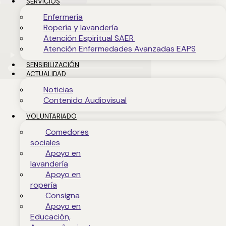
SERVICIOS
Enfermería
Ropería y lavandería
Atención Espiritual SAER
Atención Enfermedades Avanzadas EAPS
SENSIBILIZACIÓN
ACTUALIDAD
Noticias
Contenido Audiovisual
VOLUNTARIADO
Comedores
sociales
Apoyo en
lavandería
Apoyo en
ropería
Consigna
Apoyo en
Educación,