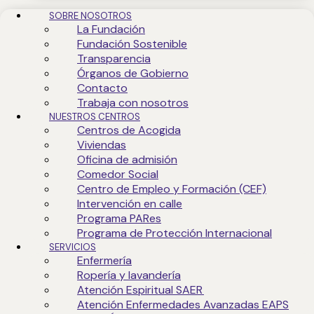
Comedor social, lavandería, ropería, consigna
SOBRE NOSOTROS
de equipajes, otros.
La Fundación
Fundación Sostenible
Transparencia
Órganos de Gobierno
Contacto
Trabaja con nosotros
NUESTROS CENTROS
Centros de Acogida
Viviendas
Oficina de admisión
Voluntariado de
Apoyo en la recuperación
Comedor Social
Centro de Empleo y Formación (CEF)
Intervención en calle
Programa PARes
De la persona atendida. Talleres de
recuperación personal, actividades de ocio
Programa de Protección Internacional
y tiempo libre, actividad física.
SERVICIOS
Enfermería
Ropería y lavandería
Atención Espiritual SAER
Atención Enfermedades Avanzadas EAPS