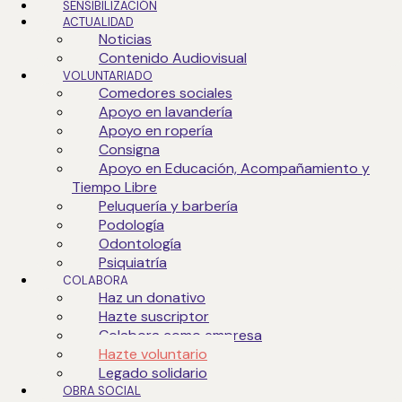
SENSIBILIZACIÓN
ACTUALIDAD
Noticias
Contenido Audiovisual
Voluntariado de
Apoyo en acompañamiento
VOLUNTARIADO
Comedores sociales
Apoyo en lavandería
Apoyo en ropería
Acompañamiento personal, social, sanitario,
Consigna
hospitalario. EAPS - Equipos de Atención Psico-
Apoyo en Educación, Acompañamiento y
Social. SAER - Servicios de Atención Espiritual y
Tiempo Libre
Religiosa.
Peluquería y barbería
Podología
Odontología
Psiquiatría
COLABORA
Haz un donativo
Hazte suscriptor
Voluntariado de
Colabora como empresa
Apoyo desde la
Hazte voluntario
capacitación
Legado solidario
OBRA SOCIAL