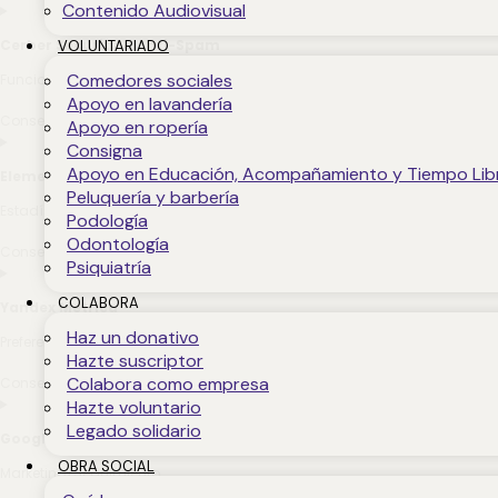
Contenido Audiovisual
Cerber Security & Anti-Spam
VOLUNTARIADO
Comedores sociales
Funcional
Apoyo en lavandería
Consent to service cerber-security-&-anti-spam
Apoyo en ropería
Consigna
Apoyo en Educación, Acompañamiento y Tiempo Lib
Elementor
Peluquería y barbería
Estadísticas (anónimas)
Podología
Odontología
Consent to service elementor
Psiquiatría
COLABORA
Yandex Metrica
Haz un donativo
Preferencias
Hazte suscriptor
Colabora como empresa
Consent to service yandex-metrica
Hazte voluntario
Legado solidario
Google Adsense
OBRA SOCIAL
Marketing/Seguimiento