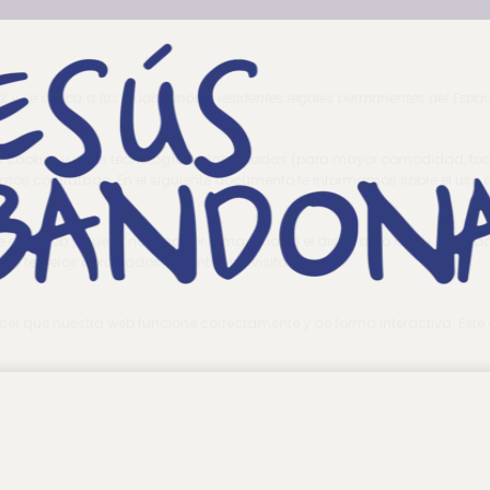
022 y se aplica a los ciudadanos y residentes legales permanentes del Esp
iza cookies y otras tecnologías relacionadas (para mayor comodidad, t
emos contratado. En el siguiente documento te informamos sobre el uso 
 esta web y que tu navegador almacena en el disco duro de su ordenador
de terceros apropiados durante una visita posterior.
er que nuestra web funcione correctamente y de forma interactiva. Este 
a de texto o imagen en una web que se utiliza para monitorear el tráfico 