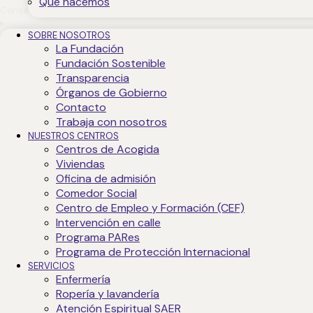
Qué hacemos
Consent to service google-adsense
SOBRE NOSOTROS
Google reCAPTCHA
La Fundación
Fundación Sostenible
Funcional, Marketing/Seguimiento
Transparencia
Órganos de Gobierno
Consent to service google-recaptcha
Contacto
Trabaja con nosotros
Varios
NUESTROS CENTROS
Centros de Acogida
Propósito pendiente de investigación
Viviendas
Consent to service varios
Oficina de admisión
7. Consentimiento
Comedor Social
Cuando visites nuestra web por primera vez, te mostraremos una ventan
Centro de Empleo y Formación (CEF)
aceptas que usemos las categorías de cookies y plugins que has selecci
Intervención en calle
de cookies a través de tu navegador, pero, por favor, ten en cuenta que
Programa PARes
Programa de Protección Internacional
7.1 Gestiona tus ajustes de consentimiento
SERVICIOS
Has cargado la política de cookies sin compatibilidad con JavaScript. En 
Enfermería
8. Activación/desactivación y borrado de cookies
Ropería y lavandería
Puedes utilizar tu navegador de Internet para eliminar las cookies de 
Atención Espiritual SAER