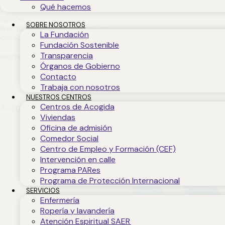
Qué hacemos
30012 Murcia
España
SOBRE NOSOTROS
Web:
https://jesusabandonado.org
La Fundación
Correo electrónico:
director@
ex.com
jesusabandonado.org
Fundación Sostenible
Transparencia
Esta política de cookies se ha sincronizado con
cookiedatabase.org
el 2
Órganos de Gobierno
Contacto
Trabaja con nosotros
NUESTROS CENTROS
Centros de Acogida
Acogida | Transparencia | Calidad | Solidaridad | Respeto |
Viviendas
Oficina de admisión
Comedor Social
Centro de Empleo y Formación (CEF)
Intervención en calle
Programa PARes
Programa de Protección Internacional
SERVICIOS
Enfermería
Ropería y lavandería
Atención Espiritual SAER