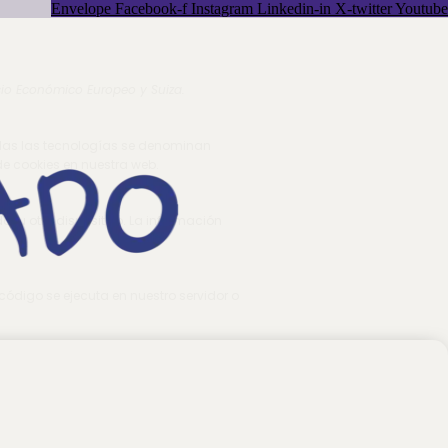
Envelope
Facebook-f
Instagram
Linkedin-in
X-twitter
Youtube
acio Económico Europeo y Suiza.
odas las tecnologías se denominan
de cookies en nuestra web.
 u otro dispositivo. La información
código se ejecuta en nuestro servidor o
en una web. Para ello, se almacenan