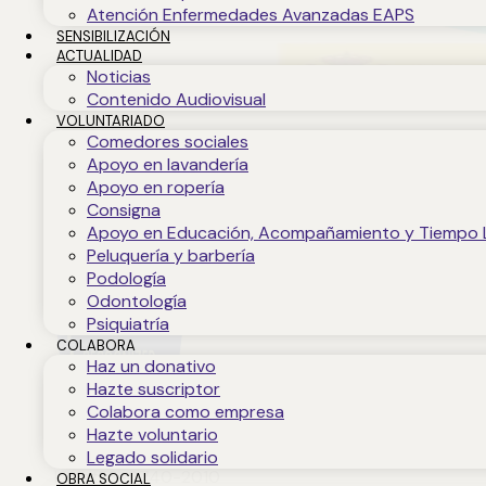
Atención Enfermedades Avanzadas EAPS
SENSIBILIZACIÓN
ACTUALIDAD
Noticias
Contenido Audiovisual
VOLUNTARIADO
Comedores sociales
Apoyo en lavandería
Apoyo en ropería
Consigna
Apoyo en Educación, Acompañamiento y Tiempo 
Peluquería y barbería
Podología
Odontología
Psiquiatría
COLABORA
Haz un donativo
Hazte suscriptor
Colabora como empresa
Hazte voluntario
Legado solidario
IQNetES-0740-2010
OBRA SOCIAL