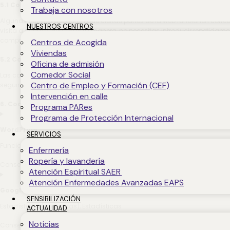
5.1 Cookies técnicas o funcionales
Trabaja con nosotros
Algunas cookies aseguran que ciertas partes de la web funcionen correct
NUESTROS CENTROS
visita a nuestra web. De esta manera, no necesitas introducir repetidam
compra hasta que hayas pagado. Podemos colocar estas cookies sin t
Centros de Acogida
Viviendas
5.2 Cookies de marketing/seguimiento
Oficina de admisión
Comedor Social
Las cookies de marketing/seguimiento son cookies, o cualquier otra for
Centro de Empleo y Formación (CEF)
seguimiento del usuario en esta web o en varias webs con fines de marke
Intervención en calle
6. Cookies usadas
Programa PARes
Programa de Protección Internacional
WordPress
SERVICIOS
Funcional
Enfermería
Ropería y lavandería
Consent to service wordpress
Atención Espiritual SAER
Atención Enfermedades Avanzadas EAPS
Google Analytics
SENSIBILIZACIÓN
Estadísticas (anónimas), Estadísticas
ACTUALIDAD
Noticias
Consent to service google-analytics