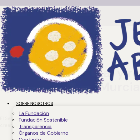
Servicios
Atención espiritual y r
Abandonado en Murcia
SOBRE NOSOTROS
La Fundación
El Servicio de Atención Espiritual y Religiosa (SAER) de la
Fundación Sostenible
creencias y proceso personal. Este servicio forma parte de la
Transparencia
Órganos de Gobierno
Contacto