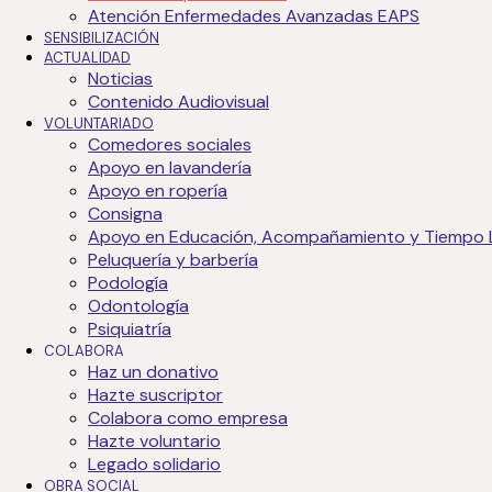
Enfermería
Atención Enfermedades Avanzadas EAPS
SENSIBILIZACIÓN
ACTUALIDAD
Ropería y lavandería
Noticias
Contenido Audiovisual
VOLUNTARIADO
Atención enfermedades avanzadas (EAPS)
Comedores sociales
Apoyo en lavandería
Apoyo en ropería
Consigna
Acogida | Transparencia | Calidad | Solidaridad | Respeto |
Apoyo en Educación, Acompañamiento y Tiempo 
Peluquería y barbería
Podología
Odontología
Psiquiatría
COLABORA
Haz un donativo
Hazte suscriptor
Colabora como empresa
Hazte voluntario
Legado solidario
OBRA SOCIAL