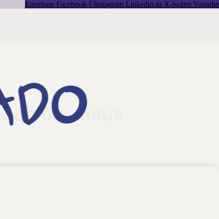
Envelope
Facebook-f
Instagram
Linkedin-in
X-twitter
Youtube
undación Jesús
 a las personas atendidas, respetando siempre su libertad,
situación de exclusión social.