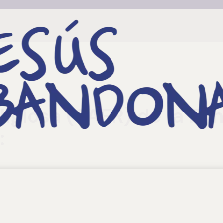
eligiosa (SAER) de la F
:
 Fundación Jesús Abandonado ofrece acompañamiento espiritual
 atención integral que la Fundación presta a las personas en 