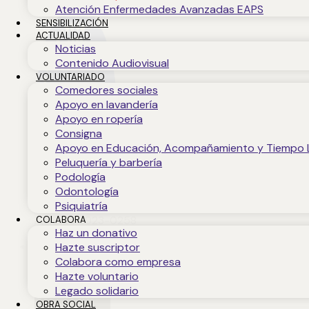
Atención Enfermedades Avanzadas EAPS
SENSIBILIZACIÓN
ACTUALIDAD
Noticias
Contenido Audiovisual
VOLUNTARIADO
Comedores sociales
Apoyo en lavandería
Apoyo en ropería
Consigna
Apoyo en Educación, Acompañamiento y Tiempo 
Peluquería y barbería
Podología
Odontología
Psiquiatría
IQNetES 2023-0258
COLABORA
Haz un donativo
Hazte suscriptor
*
Colabora como empresa
Hazte voluntario
Legado solidario
OBRA SOCIAL