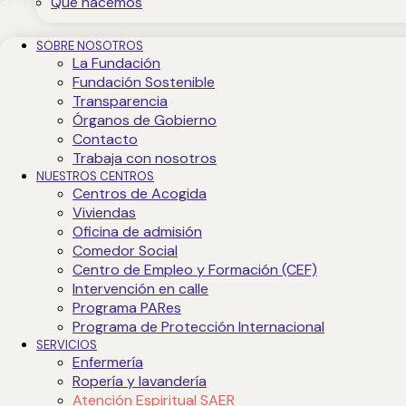
El Servicio de Atención Espiritual y Religiosa acompaña a:
Qué hacemos
Personas atendidas en los distintos recursos de la F
SOBRE NOSOTROS
Personas que solicitan apoyo espiritual de forma volunt
La Fundación
Personas que atraviesan situaciones de especial dificul
Fundación Sostenible
Transparencia
El acompañamiento se ofrece siempre desde el respeto y sin
Órganos de Gobierno
Contacto
Momentos en los que el SAER está e
Trabaja con nosotros
NUESTROS CENTROS
Centros de Acogida
Viviendas
Oficina de admisión
Comedor Social
El SAER está especialmente presente en: situaciones de enf
Centro de Empleo y Formación (CEF)
celebraciones y fechas significativas y acompañamiento en 
Intervención en calle
necesitan.
Programa PARes
Programa de Protección Internacional
Otros servicios
SERVICIOS
Enfermería
Ropería y lavandería
Atención Espiritual SAER