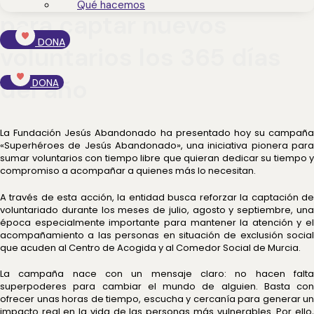
Qué hacemos
para captar nuevos
DONA
voluntarios los 365 días
del año
DONA
La Fundación Jesús Abandonado ha presentado hoy su campaña
«Superhéroes de Jesús Abandonado», una iniciativa pionera para
sumar voluntarios con tiempo libre que quieran dedicar su tiempo y
compromiso a acompañar a quienes más lo necesitan.
A través de esta acción, la entidad busca reforzar la captación de
voluntariado durante los meses de julio, agosto y septiembre, una
época especialmente importante para mantener la atención y el
acompañamiento a las personas en situación de exclusión social
que acuden al Centro de Acogida y al Comedor Social de Murcia.
La campaña nace con un mensaje claro: no hacen falta
superpoderes para cambiar el mundo de alguien. Basta con
ofrecer unas horas de tiempo, escucha y cercanía para generar un
impacto real en la vida de las personas más vulnerables. Por ello,