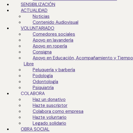
SENSIBILIZACIÓN
ACTUALIDAD
Noticias
Contenido Audiovisual
VOLUNTARIADO
Comedores sociales
Apoyo en lavandería
Apoyo en ropería
Noticias
Consigna
24 junio 2026
Apoyo en Educación, Acompañamiento y Tiempo
Libre
Peluquería y barbería
Podología
Odontología
Psiquiatría
COLABORA
Haz un donativo
Hazte suscriptor
Colabora como empresa
Jesús Abandonado activa
Hazte voluntario
Legado solidario
la iniciativa “Superhéroes”
OBRA SOCIAL