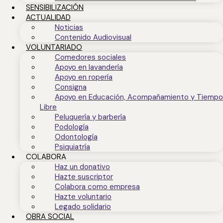
SENSIBILIZACIÓN
ACTUALIDAD
Noticias
Contenido Audiovisual
VOLUNTARIADO
Comedores sociales
Apoyo en lavandería
Apoyo en ropería
Consigna
Apoyo en Educación, Acompañamiento y Tiempo
Libre
Peluquería y barbería
Podología
Odontología
Psiquiatría
COLABORA
Haz un donativo
Hazte suscriptor
Colabora como empresa
Hazte voluntario
Legado solidario
OBRA SOCIAL