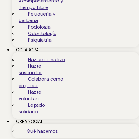
Acompañamiento y
Tiempo Libre
Peluquería y
barbería
Podología
Odontología
Psiquiatría
COLABORA
Haz un donativo
Hazte
suscriptor
Colabora como
empresa
Hazte
voluntario
Legado
solidario
OBRA SOCIAL
Qué hacemos