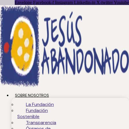
Envelope
Facebook-f
Instagram
Linkedin-in
X-twitter
Youtube
SOBRE NOSOTROS
La Fundación
Fundación
Sostenible
Transparencia
Órganos de