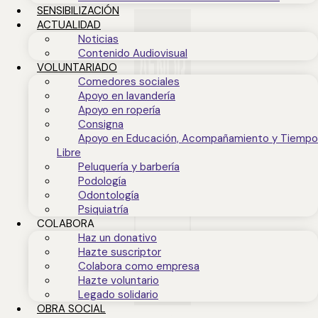
SENSIBILIZACIÓN
ACTUALIDAD
Noticias
Contenido Audiovisual
VOLUNTARIADO
Comedores sociales
Apoyo en lavandería
Apoyo en ropería
Consigna
Apoyo en Educación, Acompañamiento y Tiempo
Libre
Peluquería y barbería
Podología
Odontología
Psiquiatría
COLABORA
Haz un donativo
Hazte suscriptor
Colabora como empresa
Hazte voluntario
Legado solidario
OBRA SOCIAL