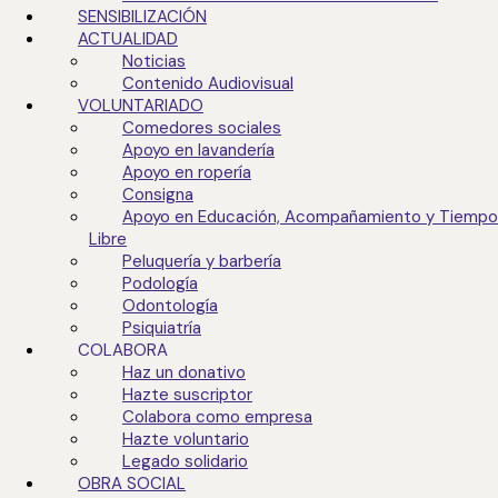
Baraundillo, 1
SENSIBILIZACIÓN
30001 Murcia
ACTUALIDAD
Telf. 968 22 55 98
Noticias
© 2026 Jesús Abandonado · Todos los derechos reservados
Contenido Audiovisual
VOLUNTARIADO
Comedores sociales
*
Política de calidad y medioambiente
Apoyo en lavandería
Apoyo en ropería
Consigna
Apoyo en Educación, Acompañamiento y Tiempo
Libre
Peluquería y barbería
Podología
Odontología
Psiquiatría
COLABORA
Haz un donativo
Hazte suscriptor
Colabora como empresa
Hazte voluntario
Legado solidario
OBRA SOCIAL