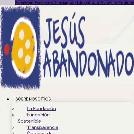
Envelope
Facebook-f
Instagram
Linkedin-in
X-twitter
Youtube
Programa para la Atención Integral a Personas
con Enfermedades Avanzadas (EAPS)
SOBRE NOSOTROS
La Fundación
Fundación
Sostenible
Transparencia
Órganos de