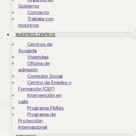
Gobierno
Contacto
Trabaja con
nosotros
NUESTROS CENTROS
Centros de
Acogida
Viviendas
Oficina de
admisión
Comedor Social
Centro de Empleo y
Formación (CEF)
Intervención en
calle
Programa PARes
Programa de
La
Fundación Jesús Abandonado
, junto a la
Orden Hospitalaria de
Protección
San Juan de Dios
y con el impulso de la Fundación ‘La Caixa’,
Internacional
desarrollan y gestionan desde 2009 este Programa.