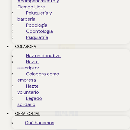
Acompañamiento y
Tiempo Libre
Peluquería y
barbería
Podología
Odontología
Psiquiatría
COLABORA
Haz un donativo
Hazte
suscriptor
Colabora como
empresa
Hazte
voluntario
Legado
solidario
OBRA SOCIAL
Qué hacemos