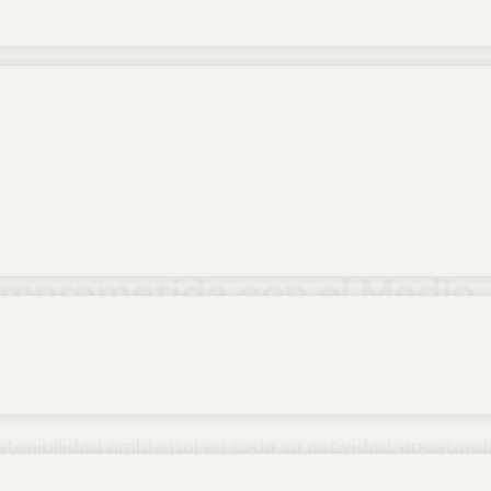
omprometida con el Medio
tenibilidad ambiental en toda su actividad, apostand