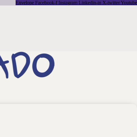
Envelope
Facebook-f
Instagram
Linkedin-in
X-twitter
Youtube