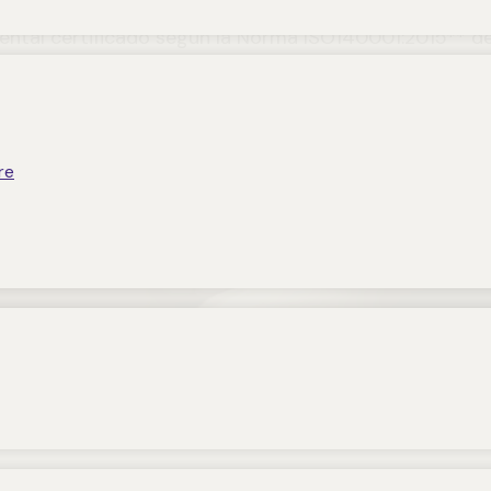
tal certificado según la Norma ISO140001:2015** de
re