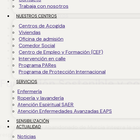
Órganos de Gobierno
Trabaja con nosotros
Contacto
Trabaja con nosotros
NUESTROS CENTROS
Centros de Acogida
La Fundación
Viviendas
Fundación Sostenible
Oficina de admisión
Transparencia
Comedor Social
Órganos de Gobierno
Centro de Empleo y Formación (CEF)
Contacto
Intervención en calle
Trabaja con nosotros
Programa PARes
Programa de Protección Internacional
Fundación Sostenible y c
SERVICIOS
Enfermería
Ropería y lavandería
Atención Espiritual SAER
Atención Enfermedades Avanzadas EAPS
SENSIBILIZACIÓN
Fundación Jesús Abandonado de Murcia integra la sos
ACTUALIDAD
responsable y respetuosa con el entorno.
Noticias