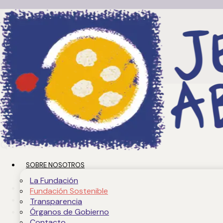
Sobre
nosotros
Quiénes somos
SOBRE NOSOTROS
La Fundación
La Fundación
Fundación Sostenible
Fundación Sostenible
Transparencia
Transparencia
Órganos de Gobierno
Contacto