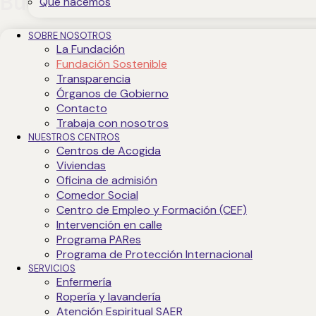
Buenas prácticas ambientales
Qué hacemos
SOBRE NOSOTROS
La Fundación
Fundación Sostenible
Transparencia
La Fundación Jesús Abandonado requiere el cumplimiento de
Órganos de Gobierno
destaca:
Contacto
Trabaja con nosotros
Uso responsable del agua
NUESTROS CENTROS
Reducción de envases y materiales innecesarios
Centros de Acogida
Viviendas
Separación correcta y gestión de residuos
Oficina de admisión
Uso de consumibles reciclables
Comedor Social
Prevención de vertidos y emisiones contaminantes
Centro de Empleo y Formación (CEF)
Aplicación del principio de las 3R: Reducir, Reciclar, Reuti
Intervención en calle
Programa PARes
Además, los proveedores son valorados anualmente conforme
Programa de Protección Internacional
SERVICIOS
Enfermería
Ropería y lavandería
Atención Espiritual SAER