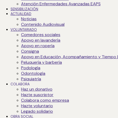
Atención Enfermedades Avanzadas EAPS
SENSIBILIZACIÓN
ACTUALIDAD
Noticias
Contenido Audiovisual
Ver guía de buenas prácticas
VOLUNTARIADO
Comedores sociales
Apoyo en lavandería
Gestión Ambiental certificada:
Apoyo en ropería
Consigna
Apoyo en Educación, Acompañamiento y Tiempo 
Peluquería y barbería
Podología
El sistema de gestión ambiental se aplica a:
Odontología
Psiquiatría
Diseño y desarrollo de proyectos de inserción social.
COLABORA
Haz un donativo
Servicios de información, orientación y asesoramiento 
Hazte suscriptor
Centros de acogida de corta, media y larga estancia
Colabora como empresa
Diseño, elaboración y servicio de comidas en comedore
Hazte voluntario
Legado solidario
OBRA SOCIAL