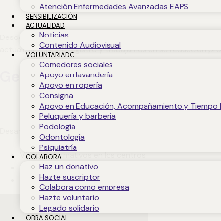
Atención Enfermedades Avanzadas EAPS
SENSIBILIZACIÓN
ACTUALIDAD
Noticias
Desde 2023 calculamos y registramos nuestra Huella de Carbo
Contenido Audiovisual
actualizamos este registro y trabajamos en su reducción pro
VOLUNTARIADO
Comedores sociales
Gestión Ambiental certificada:
Apoyo en lavandería
Apoyo en ropería
Consigna
Apoyo en Educación, Acompañamiento y Tiempo 
Peluquería y barbería
Podología
Desarrollamos acciones de sensibilización ambiental dirigida
Odontología
Psiquiatría
Vídeos informativos en los centros
COLABORA
Haz un donativo
Formación interna
Hazte suscriptor
Charlas de concienciación ambiental
Colabora como empresa
Hazte voluntario
Legado solidario
OBRA SOCIAL