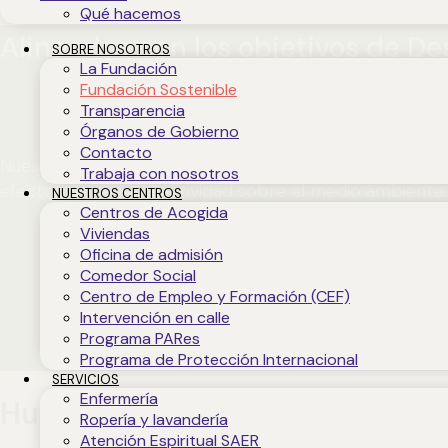
Qué hacemos
Alineados con los objetivos de De
SOBRE NOSOTROS
La Fundación
Fundación Sostenible
Transparencia
Órganos de Gobierno
Contacto
Nuestra entidad está alineada con el ODS13: Acción po
Trabaja con nosotros
efectos de nuestra actividad sobre el medio ambiente
NUESTROS CENTROS
Centros de Acogida
Viviendas
Oficina de admisión
Comedor Social
Centro de Empleo y Formación (CEF)
Intervención en calle
Programa PARes
Programa de Protección Internacional
SERVICIOS
Enfermería
Huella de carbono y acciones p
Ropería y lavandería
Atención Espiritual SAER