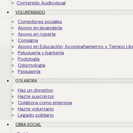
Contenido Audiovisual
Además, disponemos de un Sistema de Gestión Ambien
VOLUNTARIADO
nuestros principales servicios sociales asistenciales.
Comedores sociales
Apoyo en lavandería
Apoyo en ropería
Consigna
Apoyo en Educación, Acompañamiento y Tiempo Lib
Peluquería y barbería
Podología
Odontología
Psiquiatría
COLABORA
Haz un donativo
Hazte suscriptor
Colabora como empresa
Hazte voluntario
Legado solidario
OBRA SOCIAL