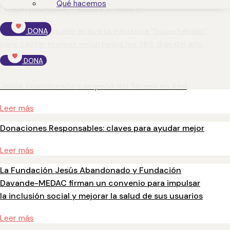
Qué hacemos
UNCATEGORIZED
VÍDEOS
TODO
Jesús Abandonado activa la iniciativa “Superhéroes”
DONA
para captar nuevos voluntarios los 365 días del año
DONA
Leer más
Jesús Abandonado campeón del Torneo en Red
Leer más
Donaciones Responsables: claves para ayudar mejor
Leer más
La Fundación Jesús Abandonado y Fundación
Davande-MEDAC firman un convenio para impulsar
la inclusión social y mejorar la salud de sus usuarios
Leer más