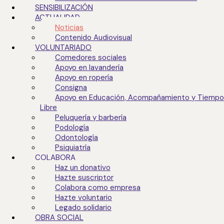
SENSIBILIZACIÓN
ACTUALIDAD
Noticias
Contenido Audiovisual
VOLUNTARIADO
Comedores sociales
Apoyo en lavandería
Apoyo en ropería
Noticias
que sí cuentan
Consigna
Apoyo en Educación, Acompañamiento y Tiempo
Libre
Peluquería y barbería
Podología
#SJD2015
ACUERDOS DE COLABORACIÓN
CALIDAD
Odontología
CAMPAÑA ESCOLAR
DONATIVO
Psiquiatría
EAPS REGIÓN DE MURCIA
EMPRESAS SOLIDARIAS
COLABORA
Haz un donativo
EXCLUSIÓN SOCIAL
HOSPITALIDAD
Hazte suscriptor
JESÚS ABANDONADO
NAVIDAD
NOTICIAS
OCULTO
Colabora como empresa
ORDEN HOSPITALARIA SAN JUAN DE DIOS
Hazte voluntario
ORDEN HOSPITALARIA SAN JUAN DE DIOS
Legado solidario
PROGRAMA INCORPORA
RECOLECTA ALIMENTOS
OBRA SOCIAL
REVISTA IN
SENSIBILIZACIÓN
TEJIENDO FUTUROS