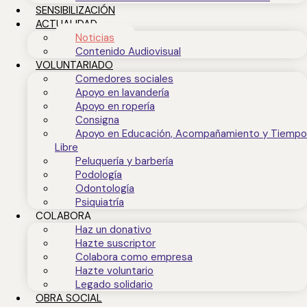
SENSIBILIZACIÓN
ACTUALIDAD
Noticias
Contenido Audiovisual
VOLUNTARIADO
Comedores sociales
Apoyo en lavandería
Apoyo en ropería
Consigna
Apoyo en Educación, Acompañamiento y Tiempo
Libre
Peluquería y barbería
Podología
Odontología
Psiquiatría
COLABORA
Haz un donativo
Hazte suscriptor
Colabora como empresa
Hazte voluntario
Legado solidario
OBRA SOCIAL