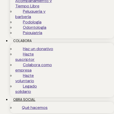
Acompañamiento y
Tiempo Libre
Peluquería y
barbería
Podología
Odontología
Psiquiatría
COLABORA
Haz un donativo
Hazte
suscriptor
Colabora como
empresa
Hazte
voluntario
Legado
solidario
OBRA SOCIAL
Qué hacemos