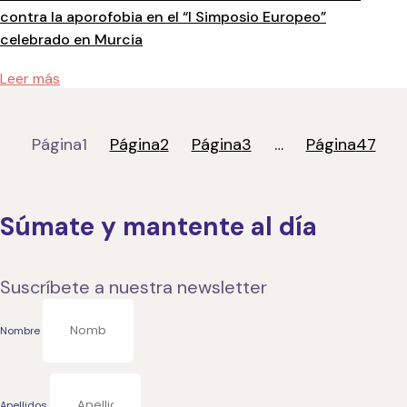
contra la aporofobia en el “I Simposio Europeo”
celebrado en Murcia
Leer más
Página
1
Página
2
Página
3
…
Página
47
Súmate y mantente al día
Suscríbete a nuestra newsletter
Nombre
Apellidos