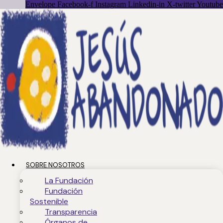
Envelope
Facebook-f
Instagram
Linkedin-in
X-twitter
Youtube
SOBRE NOSOTROS
La Fundación
Fundación
Sostenible
Transparencia
Órganos de